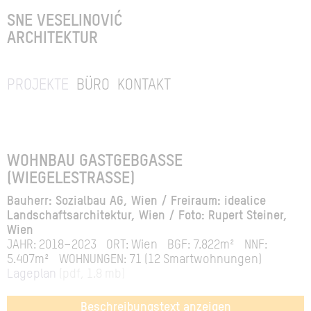
SNE VESELINOVIĆ
ARCHITEKTUR
PROJEKTE
BÜRO
KONTAKT
WOHNBAU GASTGEBGASSE
(WIEGELESTRASSE)
Bauherr: Sozialbau AG, Wien / Freiraum: idealice
Landschaftsarchitektur, Wien / Foto: Rupert Steiner,
Wien
JAHR: 2018–2023
ORT: Wien
BGF: 7.822m²
NNF:
5.407m²
WOHNUNGEN: 71 (12 Smartwohnungen)
Lageplan
(pdf, 1.8 mb)
Beschreibungstext anzeigen